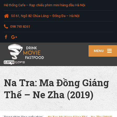
Hệ thống Cafe – Rạp chiếu phim mini hàng đầu Hà Nội
Số 61, Ngõ 82 Chùa Láng – Đống Đa – Hà Nội
098 793 8261
MENU
Na Tra: Ma Đồng Giáng
Thế – Ne Zha (2019)