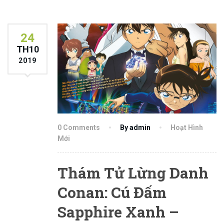
24
TH10
2019
0 Comments
By admin
Hoạt Hình
Mới
Thám Tử Lừng Danh
Conan: Cú Đấm
Sapphire Xanh –