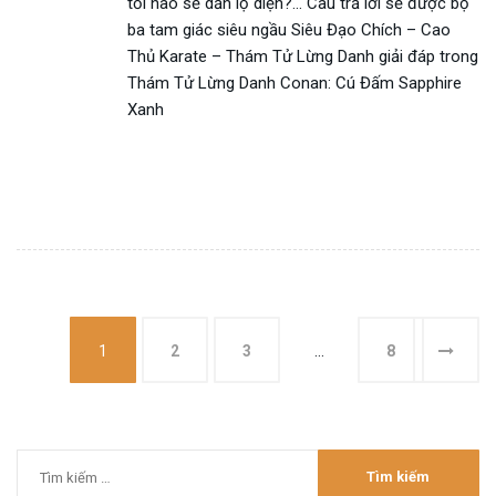
tối nào sẽ dần lộ diện?… Câu trả lời sẽ được bộ
ba tam giác siêu ngầu Siêu Đạo Chích – Cao
Thủ Karate – Thám Tử Lừng Danh giải đáp trong
Thám Tử Lừng Danh Conan: Cú Đấm Sapphire
Xanh
1
2
3
…
8