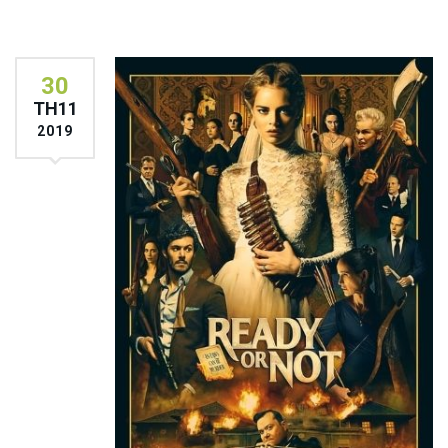
30
TH11
2019