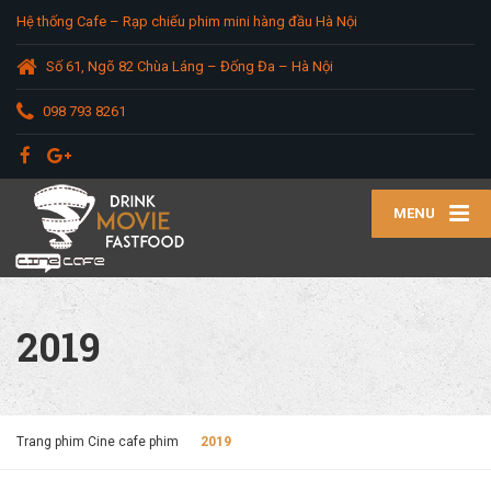
Hệ thống Cafe – Rạp chiếu phim mini hàng đầu Hà Nội
Số 61, Ngõ 82 Chùa Láng – Đống Đa – Hà Nội
098 793 8261
MENU
2019
Trang phim Cine cafe phim
2019