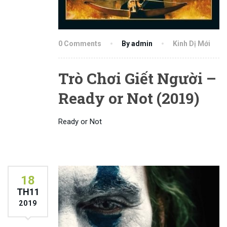
0 Comments
By admin
Kinh Dị Mới
Trò Chơi Giết Người –
Ready or Not (2019)
Ready or Not
18
TH11
2019