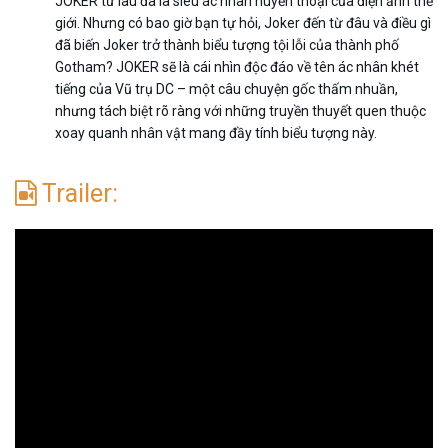
JOKER từ lâu đã là siêu ác nhân huyền thoại của điện ảnh thế
giới. Nhưng có bao giờ bạn tự hỏi, Joker đến từ đâu và điều gì
đã biến Joker trở thành biểu tượng tội lỗi của thành phố
Gotham? JOKER sẽ là cái nhìn độc đáo về tên ác nhân khét
tiếng của Vũ trụ DC – một câu chuyện gốc thấm nhuần,
nhưng tách biệt rõ ràng với những truyền thuyết quen thuộc
xoay quanh nhân vật mang đầy tính biểu tượng này.
Trailer: