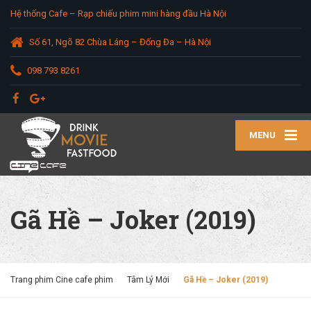
Hệ thống Cafe – Rạp chiếu phim mini hàng đầu Hà Nội
Số 61, Ngõ 82 Chùa Láng – Đống Đa – Hà Nội
098 793 8261
MENU
Gã Hề – Joker (2019)
Trang phim Cine cafe phim
Tâm Lý Mới
Gã Hề – Joker (2019)