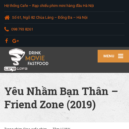
Hệ thống Cafe – Rạp chiếu phim mini hàng đầu Hà Nội
Số 61, Ngõ 82 Chùa Láng – Đống Đa – Hà Nội
098 793 8261
MENU
Yêu Nhầm Bạn Thân –
Friend Zone (2019)