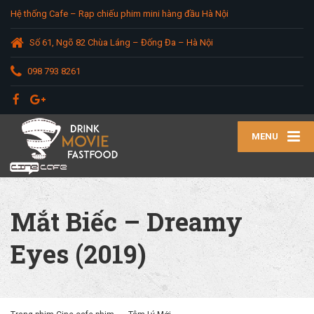
Hệ thống Cafe – Rạp chiếu phim mini hàng đầu Hà Nội
Số 61, Ngõ 82 Chùa Láng – Đống Đa – Hà Nội
098 793 8261
MENU
Mắt Biếc – Dreamy
Eyes (2019)