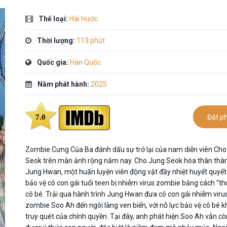
Thể loại:
Hài Hước
Thời lượng:
113 phút
Quốc gia:
Hàn Quốc
Năm phát hành:
2025
7.0
Đặt p
Zombie Cưng Của Ba đánh dấu sự trở lại của nam diễn viên Ch
Seok trên màn ảnh rộng năm nay. Cho Jung Seok hóa thân thà
Jung Hwan, một huấn luyện viên động vật đầy nhiệt huyết quyế
bảo vệ cô con gái tuổi teen bị nhiễm virus zombie bằng cách “t
cô bé. Trải qua hành trình Jung Hwan đưa cô con gái nhiễm viru
zombie Soo Ah đến ngôi làng ven biển, với nỗ lực bảo vệ cô bé k
truy quét của chính quyền. Tại đây, anh phát hiện Soo Ah vẫn cò