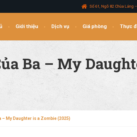
Số 61, Ngõ 82 Chùa Láng 
ủ
Giới thiệu
Dịch vụ
Giá phòng
Thực 
ủa Ba – My Daughte
 – My Daughter is a Zombie (2025)