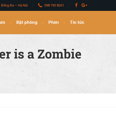
– Đống Đa – Hà Nội
098 793 8261
đơn
Đặt phòng
Phim
Tin tức
r is a Zombie