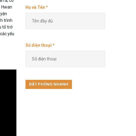
 ra, cô
ng Hwan
Họ và Tên *
uyện
h trình
 tố trở
 các yếu
Số điện thoại *