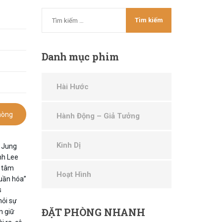
Danh
mục phim
Hài Hước
hòng
Hành Động – Giả Tưởng
Kinh Dị
o Jung
nh Lee
t tâm
Hoạt Hình
huần hóa”
s
hỏi sự
ĐẶT
PHÒNG NHANH
n giữ