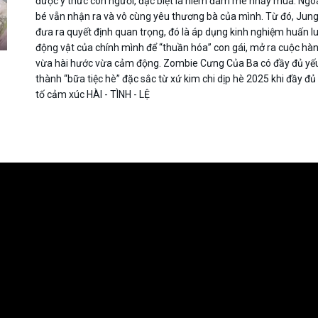
được ý thức con người, đặc biệt là niềm đam mê nhảy múa. Ngoài
bé vẫn nhận ra và vô cùng yêu thương bà của mình. Từ đó, Ju
đưa ra quyết định quan trọng, đó là áp dụng kinh nghiệm huấn l
động vật của chính mình để “thuần hóa” con gái, mở ra cuộc hàn
vừa hài hước vừa cảm động. Zombie Cưng Của Ba có đầy đủ yếu
thành “bữa tiệc hè” đặc sắc từ xứ kim chi dịp hè 2025 khi đầy đủ
tố cảm xúc HÀI - TÌNH - LỆ