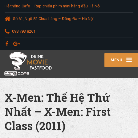
Hệ thống Cafe – Rạp chiếu phim mini hàng đầu Hà Nội
Số 61, Ngõ 82 Chùa Láng – Đống Đa – Hà Nội
098 793 8261
MENU
X-Men: Thế Hệ Thứ
Nhất – X-Men: First
Class (2011)