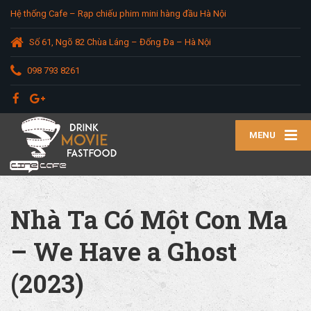
Hệ thống Cafe – Rạp chiếu phim mini hàng đầu Hà Nội
Số 61, Ngõ 82 Chùa Láng – Đống Đa – Hà Nội
098 793 8261
MENU
Nhà Ta Có Một Con Ma
– We Have a Ghost
(2023)