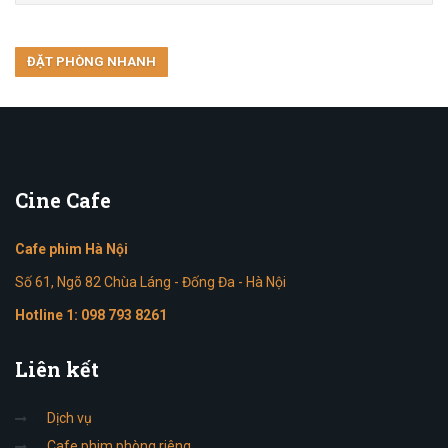
Cine
Cafe
Cafe phim Hà Nội
Số 61, Ngõ 82 Chùa Láng - Đống Đa - Hà Nội
Hotline 1:
098 793 8261
Liên
kết
Dịch vụ
Cafe phim phòng riêng