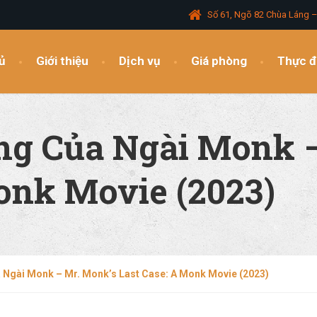
Số 61, Ngõ 82 Chùa Láng 
ủ
Giới thiệu
Dịch vụ
Giá phòng
Thực 
ng Của Ngài Monk 
onk Movie (2023)
 Ngài Monk – Mr. Monk’s Last Case: A Monk Movie (2023)