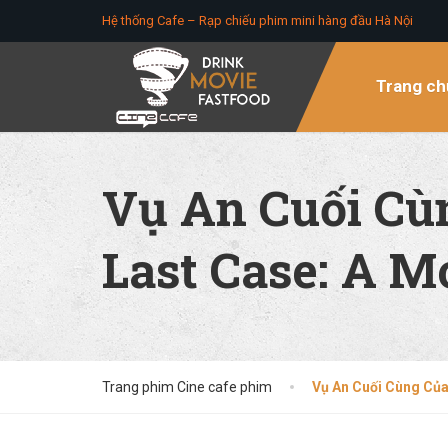
Hệ thống Cafe – Rạp chiếu phim mini hàng đầu Hà Nội
Trang ch
Vụ An Cuối Cù
Last Case: A M
Trang phim Cine cafe phim
Vụ An Cuối Cùng Của