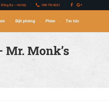
– Đống Đa – Hà Nội
098 793 8261
đơn
Đặt phòng
Phim
Tin tức
– Mr. Monk’s