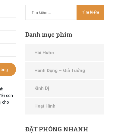
Danh
mục phim
Hài Hước
hòng
Hành Động – Giả Tưởng
Kinh Dị
nh
đến con
ị cho
Hoạt Hình
ĐẶT
PHÒNG NHANH