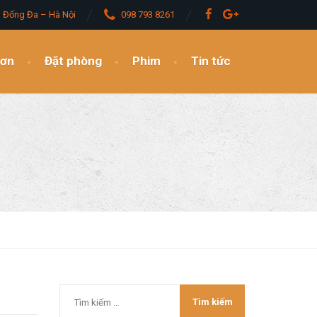
– Đống Đa – Hà Nội
098 793 8261
đơn
Đặt phòng
Phim
Tin tức