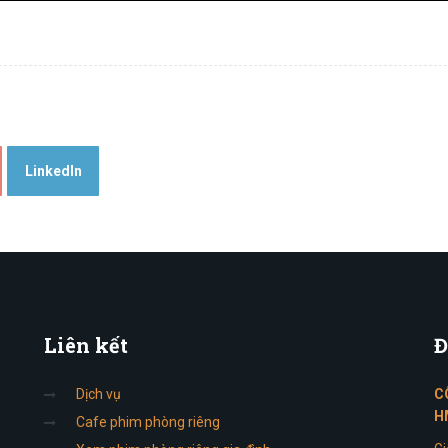
LinkedIn
Liên
kết
Đ
Dịch vụ
C
H
Cafe phim phòng riêng