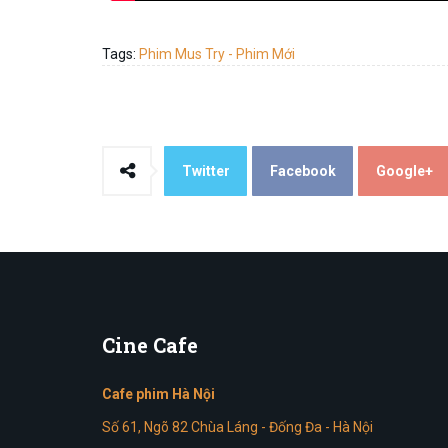
Tags:
Phim Mus Try - Phim Mới
Twitter
Facebook
Google+
Cine
Cafe
Cafe phim Hà Nội
Số 61, Ngõ 82 Chùa Láng - Đống Đa - Hà Nội