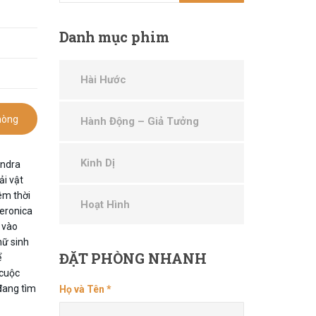
Danh
mục phim
Hài Hước
hòng
Hành Động – Giả Tưởng
Kinh Dị
andra
ải vật
êm thời
Hoạt Hình
Veronica
 vào
nữ sinh
ĐẶT
PHÒNG NHANH
ể
 cuộc
đang tìm
Họ và Tên *