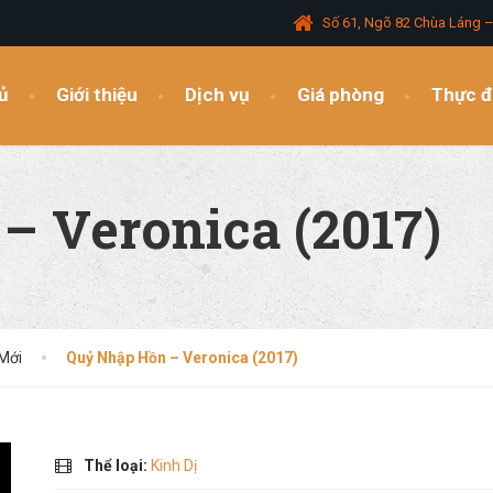
Số 61, Ngõ 82 Chùa Láng 
ủ
Giới thiệu
Dịch vụ
Giá phòng
Thực 
– Veronica (2017)
Mới
Quỷ Nhập Hồn – Veronica (2017)
Thể loại:
Kinh Dị