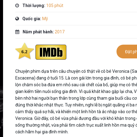
Thời lượng:
105 phút
Quốc gia:
Mỹ
Năm phát hành:
2017
6.2
Đặt p
Chuyện phim dựa trên câu chuyện có thật về cô bé Veronica (S
Escacena) đang ở tuổi 15. Là con gái lớn trong gia đình, cô bé ph
lộn chăm sóc ba đứa em nhỏ sau cái chết của bố, giúp mẹ có th
gian kiếm tiền nuôi sống gia đình. Vì quá khát khao gặp lại cha, 
bèn nhờ hai người bạn thân trong lớp cùng tham gia buổi cầu cơ
đúng thời khắc nhật thực. Tuy nhiên, nghi lễ bị ngắt quãng vì ba 
cảm thấy quá sợ hãi, và khiến một linh hồn tà ác nhập vào cơ th
Veronica. Giờ đây, cô bé vừa phải đương đầu với khó khăn trong
sống thường nhật, vừa phải tìm cách trục xuất linh hồn ma quỷ 
cách hãm hại gia đình mình.