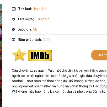
Thể loại:
Hoạt Hình
Thời lượng:
100 phút
Quốc gia:
Mỹ
Năm phát hành:
2026
7.5
Đặt p
Câu chuyện xoay quanh Will, một chú dê nhỏ bé với những ước m
người có cơ hội ngàn năm có một để gia nhập giải đấu chuyên n
roarball – một môn thể thao đồng đội, đối kháng, cường độ cao, 
những loài vật nhanh nhẹn và hung hãn nhất thống trị. Các đồng
Will không mấy hào hứng khi có một chú dê nhỏ trong đội hình,