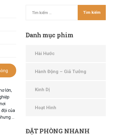
Danh
mục phim
Hài Hước
hòng
Hành Động – Giả Tưởng
Kinh Dị
ơ lớn,
ghiệp
nơi
Hoạt Hình
 đội của
 nhưng …
ĐẶT
PHÒNG NHANH