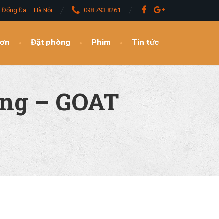
– Đống Đa – Hà Nội
098 793 8261
đơn
Đặt phòng
Phim
Tin tức
ắng – GOAT