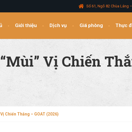
Số 61, Ngõ 82 Chùa Láng 
ủ
Giới thiệu
Dịch vụ
Giá phòng
Thực 
 “Mùi” Vị Chiến Th
 Vị Chiến Thắng – GOAT (2026)