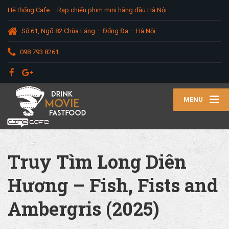
Hệ thống Cafe – Rạp chiếu phim mini hàng đầu Hà Nội
Số 61, Ngõ 82 Chùa Láng – Đống Đa – Hà Nội
098 793 8261
MENU
Truy Tìm Long Diên
Hương – Fish, Fists and
Ambergris (2025)