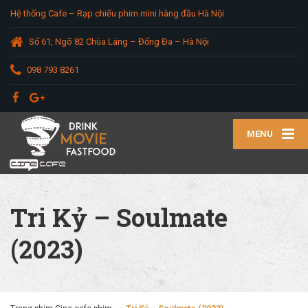
Hệ thống Cafe – Rạp chiếu phim mini hàng đầu Hà Nội
Số 61, Ngõ 82 Chùa Láng – Đống Đa – Hà Nội
098 793 8261
MENU
Tri Kỷ – Soulmate
(2023)