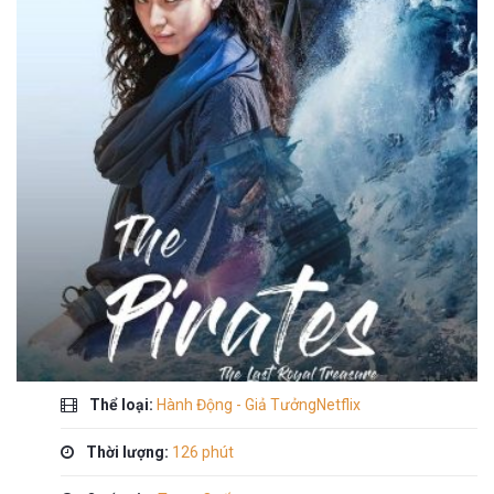
Thể loại:
Hành Động - Giả TưởngNetflix
Thời lượng:
126 phút