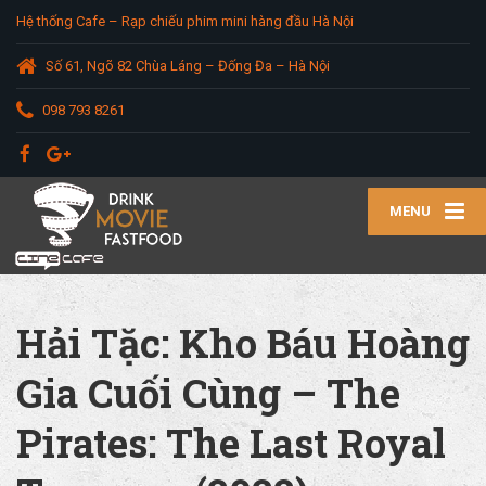
Hệ thống Cafe – Rạp chiếu phim mini hàng đầu Hà Nội
Số 61, Ngõ 82 Chùa Láng – Đống Đa – Hà Nội
098 793 8261
MENU
Hải Tặc: Kho Báu Hoàng
Gia Cuối Cùng – The
Pirates: The Last Royal