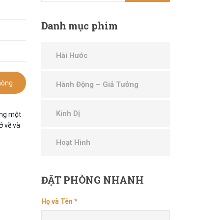
Danh
mục phim
Hài Hước
hòng
Hành Động – Giả Tưởng
Kinh Dị
ang một
ở về và
Hoạt Hình
ĐẶT
PHÒNG NHANH
Họ và Tên *