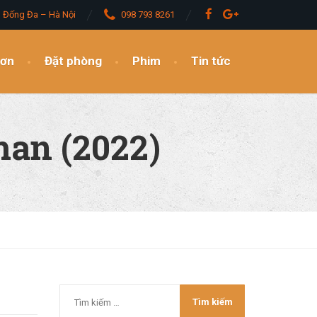
– Đống Đa – Hà Nội
098 793 8261
đơn
Đặt phòng
Phim
Tin tức
an (2022)