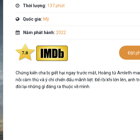
Thời lượng:
137 phút
Quốc gia:
Mỹ
Năm phát hành:
2022
7.0
Đặt p
Chứng kiến cha bị giết hại ngay trước mắt, Hoàng tử Amleth m
nỗi căm thù và ý chí chiến đấu mãnh liệt. Để rồi khi lớn lên, anh tr
đòi lại những gì đáng ra thuộc về mình.