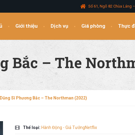
Số 61, Ngõ 82 Chùa Láng 
ủ
Giới thiệu
Dịch vụ
Giá phòng
Thực 
g Bắc – The Northm
Dũng Sĩ Phương Bắc – The Northman (2022)
Thể loại:
Hành Động - Giả TưởngNetflix