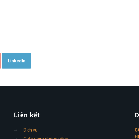
LinkedIn
Liên
kết
Đ
Dịch vụ
C
H
Cafe phim phòng riêng