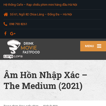
Hệ thống Cafe – Rạp chiếu phim mini hàng đầu Hà Nội
Số 61, Ngõ 82 Chùa Láng – Đống Đa – Hà Nội
098 793 8261
MENU
Âm Hồn Nhập Xác –
The Medium (2021)