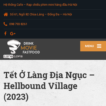
Hệ thống Cafe – Rạp chiếu phim mini hàng đầu Hà Nội
Số 61, Ngõ 82 Chùa Láng – Đống Đa – Hà Nội
098 793 8261
MENU
Tết Ở Làng Địa Ngục –
Hellbound Village
(2023)