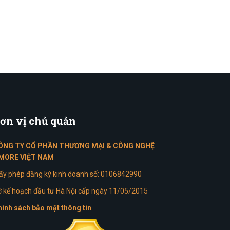
ơn
vị chủ quản
ÔNG TY CỔ PHẦN THƯƠNG MẠI & CÔNG NGHỆ
MORE VIỆT NAM
ấy phép đăng ký kinh doanh số: 0106842990
 kế hoạch đầu tư Hà Nội cấp ngày 11/05/2015
ính sách bảo mật thông tin