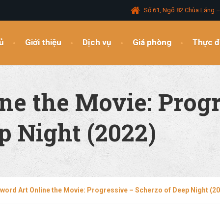
Số 61, Ngõ 82 Chùa Láng 
ủ
Giới thiệu
Dịch vụ
Giá phòng
Thực 
ne the Movie: Progr
p Night (2022)
word Art Online the Movie: Progressive – Scherzo of Deep Night (2