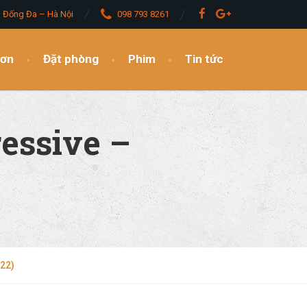
– Đống Đa – Hà Nội
098 793 8261
đơn
Đặt phòng
Phim
Tin tức
essive –
022)