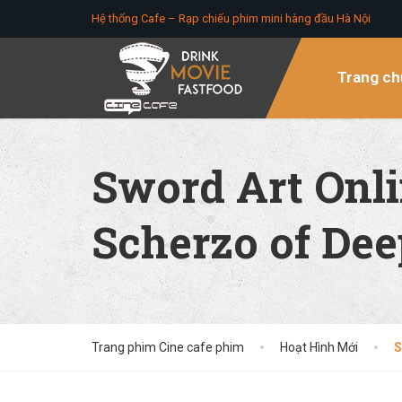
Hệ thống Cafe – Rạp chiếu phim mini hàng đầu Hà Nội
Trang ch
Sword Art Onli
Scherzo of Dee
Trang phim Cine cafe phim
Hoạt Hình Mới
S