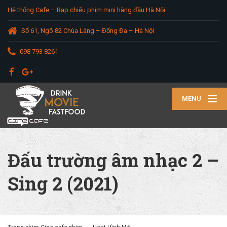
Hệ thống Cafe – Rạp chiếu phim mini hàng đầu Hà Nội
Số 61, Ngõ 82 Chùa Láng – Đống Đa – Hà Nội
098 793 8261
MENU
Đấu trường âm nhạc 2 –
Sing 2 (2021)