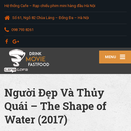
Hệ thống Cafe – Rạp chiếu phim mini hàng đầu Hà Nội
Số 61, Ngõ 82 Chùa Láng – Đống Đa – Hà Nội
098 793 8261
MENU
Người Đẹp Và Thủy
Quái – The Shape of
Water (2017)