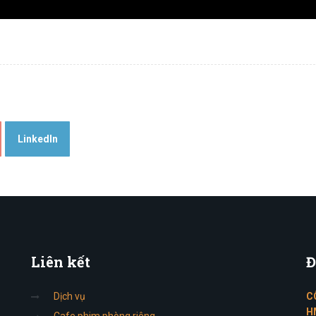
LinkedIn
Liên
kết
Đ
Dịch vụ
C
H
Cafe phim phòng riêng