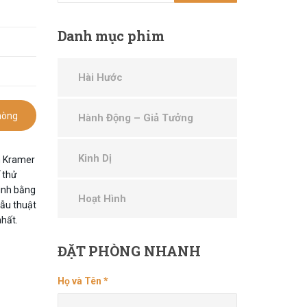
Danh
mục phim
Hài Hước
hòng
Hành Động – Giả Tưởng
Kinh Dị
n Kramer
 thử
ình bằng
Hoạt Hình
ẫu thuật
nhất.
ĐẶT
PHÒNG NHANH
Họ và Tên *