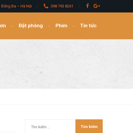
– Đống Đa – Hà Nội
098 793 8261
đơn
Đặt phòng
Phim
Tin tức