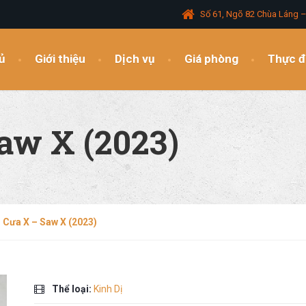
Số 61, Ngõ 82 Chùa Láng 
ủ
Giới thiệu
Dịch vụ
Giá phòng
Thực 
aw X (2023)
 Cưa X – Saw X (2023)
Thể loại:
Kinh Dị