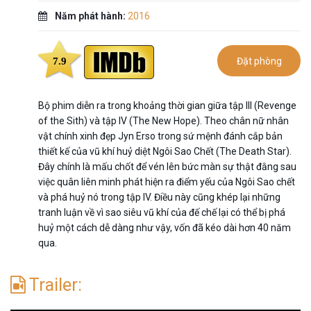
Năm phát hành:
2016
7.9
Đặt phòng
Bộ phim diễn ra trong khoảng thời gian giữa tập III (Revenge
of the Sith) và tập IV (The New Hope). Theo chân nữ nhân
vật chính xinh đẹp Jyn Erso trong sứ mệnh đánh cắp bản
thiết kế của vũ khí huỷ diệt Ngôi Sao Chết (The Death Star).
Đây chính là mấu chốt để vén lên bức màn sự thật đằng sau
việc quân liên minh phát hiện ra điểm yếu của Ngôi Sao chết
và phá huỷ nó trong tập IV. Điều này cũng khép lại những
tranh luận về vì sao siêu vũ khí của đế chế lại có thể bị phá
huỷ một cách dễ dàng như vậy, vốn đã kéo dài hơn 40 năm
qua.
Trailer: