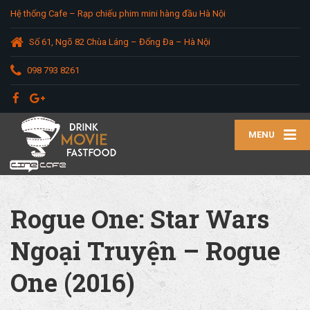
Hệ thống Cafe – Rạp chiếu phim mini hàng đầu Hà Nội
Số 61, Ngõ 82 Chùa Láng – Đống Đa – Hà Nội
098 793 8261
MENU
Rogue One: Star Wars
Ngoại Truyện – Rogue
One (2016)