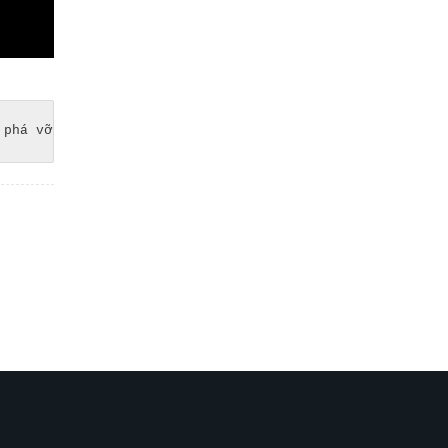
 phá vỡ được thiết lập, anh hùng xuất hiện và huyền thoạ