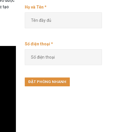
 vỡ được
c tạo
Họ và Tên *
Số điện thoại *