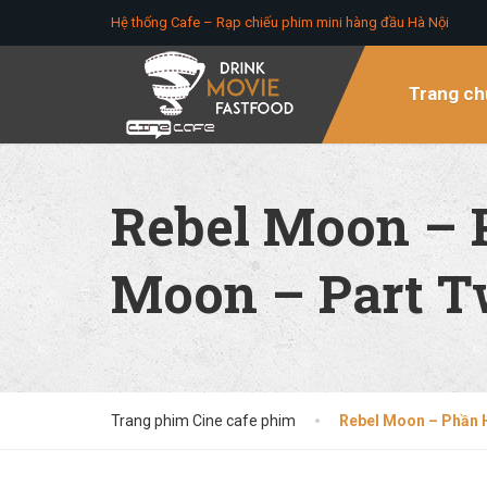
Hệ thống Cafe – Rạp chiếu phim mini hàng đầu Hà Nội
Trang ch
Rebel Moon – P
Moon – Part Tw
Trang phim Cine cafe phim
Rebel Moon – Phần H