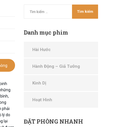
Danh
mục phim
Hài Hước
hòng
Hành Động – Giả Tưởng
Kinh Dị
binh
 những
bình,
Hoạt Hình
rong
h phải
 lý do
ĐẶT
PHÒNG NHANH
g lại