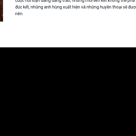
cuộc nổi loạn đang dâng trào, những mối liên kết không thể phá
đúc kết, những anh hùng xuất hiện và những huyền thoại sẽ đượ
nên.