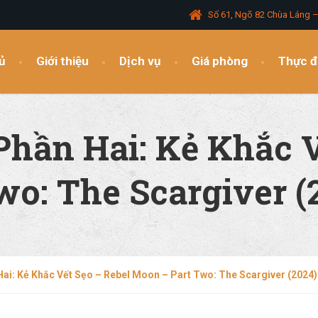
Số 61, Ngõ 82 Chùa Láng 
ủ
Giới thiệu
Dịch vụ
Giá phòng
Thực 
hần Hai: Kẻ Khắc V
o: The Scargiver (
ai: Kẻ Khắc Vết Sẹo – Rebel Moon – Part Two: The Scargiver (2024)