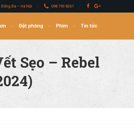
– Đống Đa – Hà Nội
098 793 8261
đơn
Đặt phòng
Phim
Tin tức
ết Sẹo – Rebel
2024)