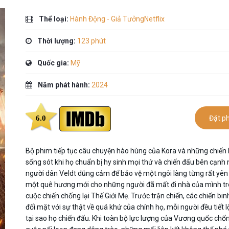
Thể loại:
Hành Động - Giả TưởngNetflix
Thời lượng:
123 phút
Quốc gia:
Mỹ
Năm phát hành:
2024
6.0
Đặt p
Bộ phim tiếp tục câu chuyện hào hùng của Kora và những chiến 
sống sót khi họ chuẩn bị hy sinh mọi thứ và chiến đấu bên cạnh
người dân Veldt dũng cảm để bảo vệ một ngôi làng từng rất yên 
một quê hương mới cho những người đã mất đi nhà của mình t
cuộc chiến chống lại Thế Giới Mẹ. Trước trận chiến, các chiến bin
đối mặt với sự thật về quá khứ của chính họ, mỗi người đều tiết lộ
tại sao họ chiến đấu. Khi toàn bộ lực lượng của Vương quốc chốn