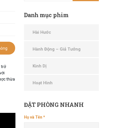
Danh
mục phim
Hài Hước
hòng
Hành Động – Giả Tưởng
Kinh Dị
 trở
với
được thừa
Hoạt Hình
ĐẶT
PHÒNG NHANH
Họ và Tên *