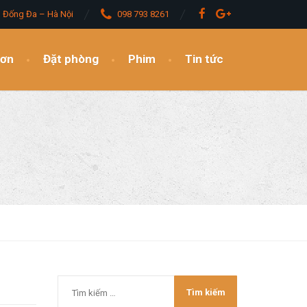
– Đống Đa – Hà Nội
098 793 8261
đơn
Đặt phòng
Phim
Tin tức