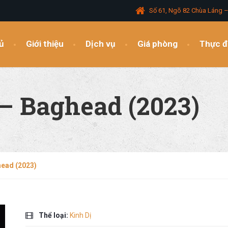
Số 61, Ngõ 82 Chùa Láng 
ủ
Giới thiệu
Dịch vụ
Giá phòng
Thực 
– Baghead (2023)
head (2023)
Thể loại:
Kinh Dị