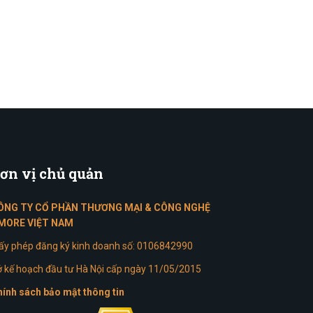
ơn
vị chủ quản
ÔNG TY CỔ PHẦN THƯƠNG MẠI & CÔNG NGHỆ
MORE VIỆT NAM
ấy phép đăng ký kinh doanh số: 0106842990
 kế hoạch đầu tư Hà Nội cấp ngày 11/05/2015
ính sách bảo mật thông tin