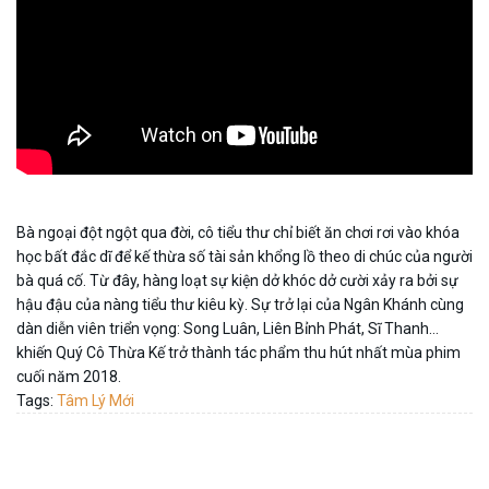
Bà ngoại đột ngột qua đời, cô tiểu thư chỉ biết ăn chơi rơi vào khóa
học bất đắc dĩ để kế thừa số tài sản khổng lồ theo di chúc của người
bà quá cố. Từ đây, hàng loạt sự kiện dở khóc dở cười xảy ra bởi sự
hậu đậu của nàng tiểu thư kiêu kỳ. Sự trở lại của Ngân Khánh cùng
dàn diễn viên triển vọng: Song Luân, Liên Bỉnh Phát, Sĩ Thanh…
khiến Quý Cô Thừa Kế trở thành tác phẩm thu hút nhất mùa phim
cuối năm 2018.
Tags:
Tâm Lý Mới