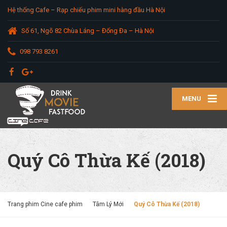
Hệ thống Cafe – Rạp chiếu phim mini hàng đầu Hà Nội
Số 61, Ngõ 82 Chùa Láng – Đống Đa – Hà Nội
098 793 8261
MENU
Quý Cô Thừa Kế (2018)
Trang phim Cine cafe phim
Tâm Lý Mới
Quý Cô Thừa Kế (2018)