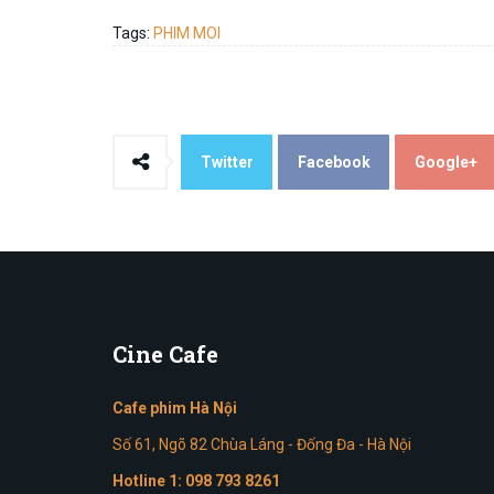
Tags:
PHIM MOI
Twitter
Facebook
Google+
Cine
Cafe
Cafe phim Hà Nội
Số 61, Ngõ 82 Chùa Láng - Đống Đa - Hà Nội
Hotline 1:
098 793 8261