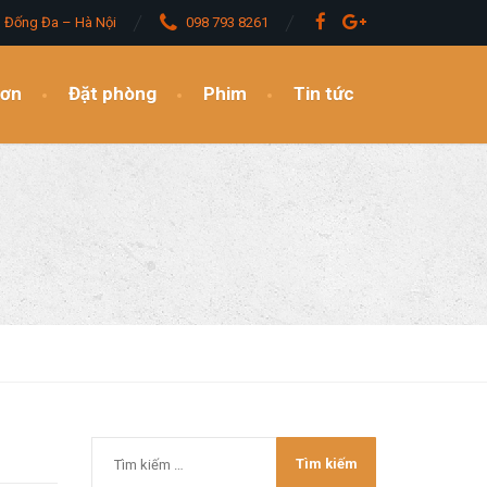
– Đống Đa – Hà Nội
098 793 8261
đơn
Đặt phòng
Phim
Tin tức