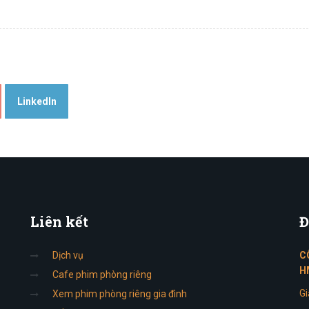
LinkedIn
Liên
kết
Đ
Dịch vụ
C
H
Cafe phim phòng riêng
Gi
Xem phim phòng riêng gia đình