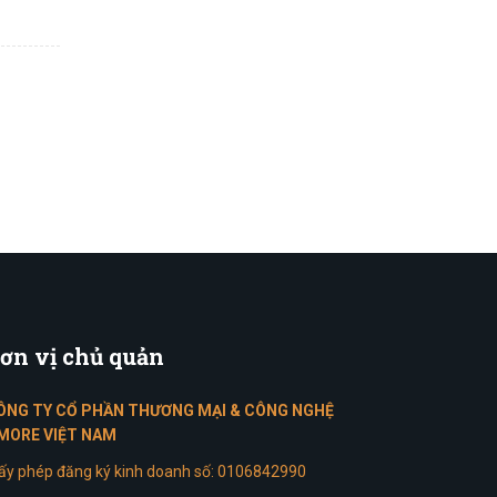
ơn
vị chủ quản
ÔNG TY CỔ PHẦN THƯƠNG MẠI & CÔNG NGHỆ
MORE VIỆT NAM
ấy phép đăng ký kinh doanh số: 0106842990