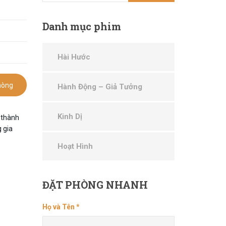
Danh
mục phim
Hài Hước
hòng
Hành Động – Giả Tưởng
Kinh Dị
 thành
g gia
Hoạt Hình
ĐẶT
PHÒNG NHANH
Họ và Tên *