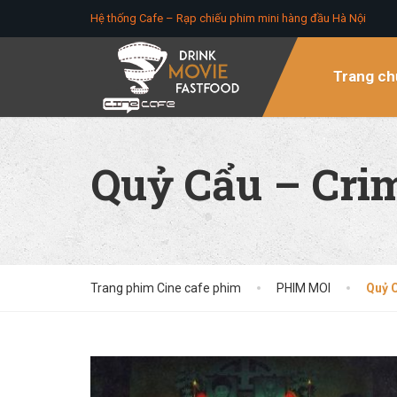
Hệ thống Cafe – Rạp chiếu phim mini hàng đầu Hà Nội
Trang ch
Quỷ Cẩu – Cri
Trang phim Cine cafe phim
PHIM MOI
Quỷ 