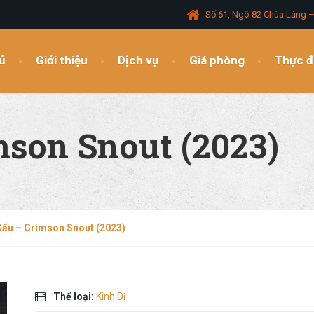
Số 61, Ngõ 82 Chùa Láng 
ủ
Giới thiệu
Dịch vụ
Giá phòng
Thực 
mson Snout (2023)
Cẩu – Crimson Snout (2023)
Thể loại:
Kinh Dị