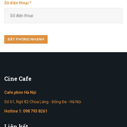
Số điện thoại *
Cine
Cafe
Cafe phim Hà Nội
Số 61, Ngõ 82 Chùa Láng - Đống Đa - Hà Nội
Hotline 1:
098 793 8261
Liên
kết