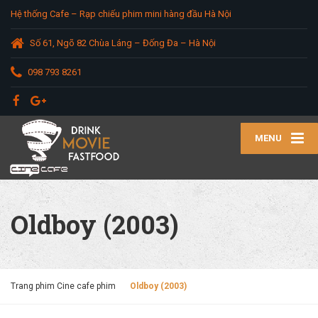
Hệ thống Cafe – Rạp chiếu phim mini hàng đầu Hà Nội
Số 61, Ngõ 82 Chùa Láng – Đống Đa – Hà Nội
098 793 8261
MENU
Oldboy (2003)
Trang phim Cine cafe phim
Oldboy (2003)