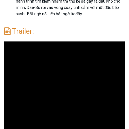
hành trình tìm kiếm nhằm trả thù kẻ đã gây ra đau khổ cho
mình, Dae-Su rơi vào vòng xoáy tình cảm với một đầu bếp
sushi. Bất ngờ nối tiếp bất ngờ từ đây...
Trailer: