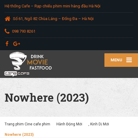
Hệ thống Cafe – Rạp chiếu phim mini hàng đầu Hà Nội
Số 61, Ngõ 82 Chùa Láng – Đống Đa – Hà Nội
098 793 8261
MENU
Nowhere (2023)
Trang phim Cine cafe phim
Hành Động Mới
,
Kinh Dị Mới
Nowhere (2023)