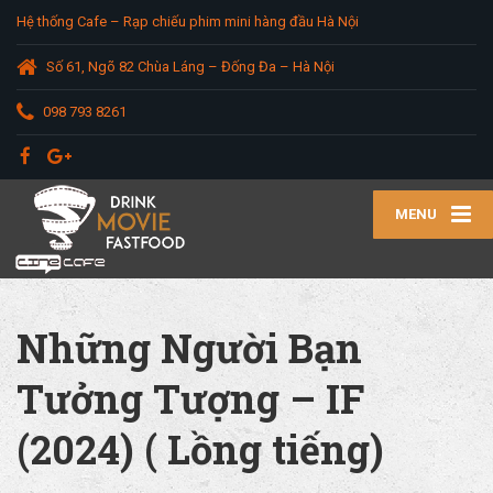
Hệ thống Cafe – Rạp chiếu phim mini hàng đầu Hà Nội
Số 61, Ngõ 82 Chùa Láng – Đống Đa – Hà Nội
098 793 8261
MENU
Những Người Bạn
Tưởng Tượng – IF
(2024) ( Lồng tiếng)