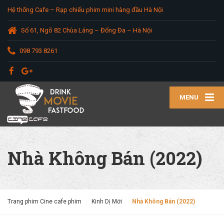
Hệ thống Cafe – Rạp chiếu phim mini hàng đầu Hà Nội
Số 61, Ngõ 82 Chùa Láng – Đống Đa – Hà Nội
098 793 8261
MENU
Nhà Không Bán (2022)
Trang phim Cine cafe phim
Kinh Dị Mới
Nhà Không Bán (2022)