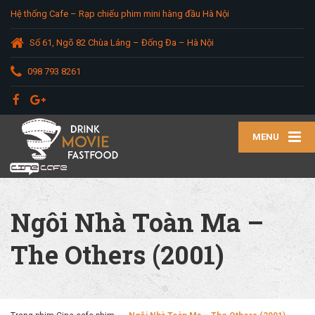
Hệ thống Cafe – Rạp chiếu phim mini hàng đầu Hà Nội
Số 61, Ngõ 82 Chùa Láng – Đống Đa – Hà Nội
098 793 8261
MENU
Ngôi Nhà Toàn Ma –
The Others (2001)