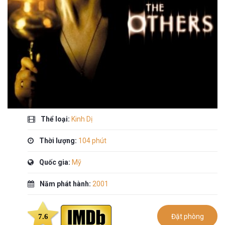
Thể loại:
Kinh Dị
Thời lượng:
104 phút
Quốc gia:
Mỹ
Năm phát hành:
2001
7.6
Đặt phòng