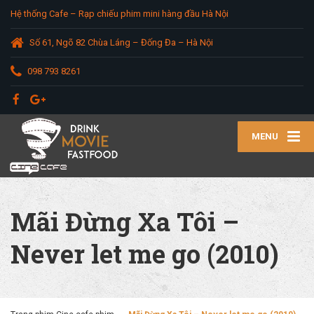
Hệ thống Cafe – Rạp chiếu phim mini hàng đầu Hà Nội
Số 61, Ngõ 82 Chùa Láng – Đống Đa – Hà Nội
098 793 8261
MENU
Mãi Đừng Xa Tôi –
Never let me go (2010)