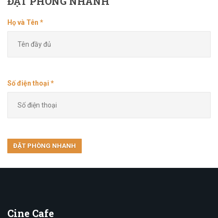
ĐẶT
PHÒNG NHANH
Họ và Tên *
Số điện thoại *
Cine
Cafe