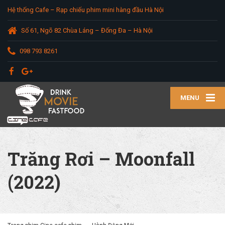
Hệ thống Cafe – Rạp chiếu phim mini hàng đầu Hà Nội
Số 61, Ngõ 82 Chùa Láng – Đống Đa – Hà Nội
098 793 8261
MENU
Trăng Rơi – Moonfall
(2022)