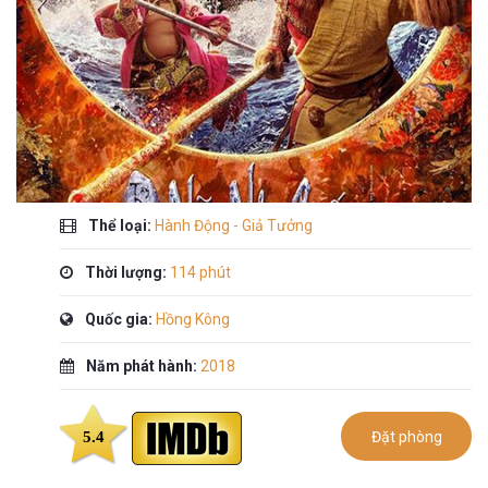
Thể loại:
Hành Động - Giả Tưởng
Thời lượng:
114 phút
Quốc gia:
Hồng Kông
Năm phát hành:
2018
5.4
Đặt phòng