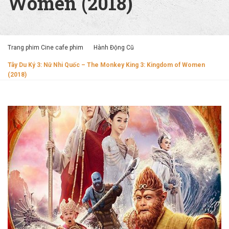
Women (2018)
Trang phim Cine cafe phim
Hành Động Cũ
Tây Du Ký 3: Nữ Nhi Quốc – The Monkey King 3: Kingdom of Women
(2018)