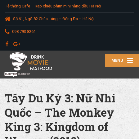
Hệ thống Cafe – Rạp chiếu phim mini hàng đầu Hà Nội
Số 61, Ngõ 82 Chùa Láng – Đống Đa – Hà Nội
098 793 8261
MENU
Tây Du Ký 3: Nữ Nhi
Quốc – The Monkey
King 3: Kingdom of