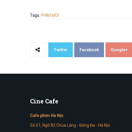
Tags:
PHIM MOI
Twitter
Facebook
Google+
Cine
Cafe
Cafe phim Hà Nội
Số 61, Ngõ 82 Chùa Láng - Đống Đa - Hà Nội