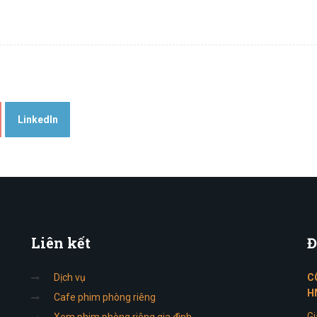
LinkedIn
Liên
kết
Đ
Dịch vụ
C
H
Cafe phim phòng riêng
Gi