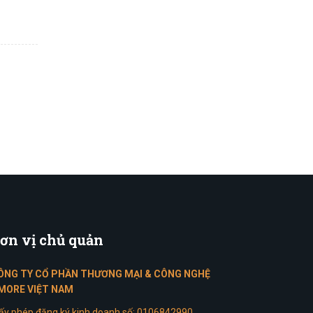
ơn
vị chủ quản
ÔNG TY CỔ PHẦN THƯƠNG MẠI & CÔNG NGHỆ
MORE VIỆT NAM
ấy phép đăng ký kinh doanh số: 0106842990