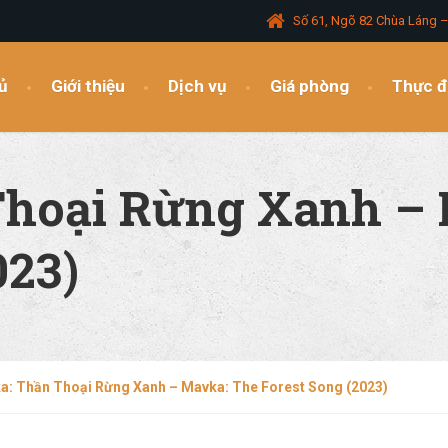
Số 61, Ngõ 82 Chùa Láng 
ủ
Giới thiệu
Dịch vụ
Giá phòng
Thực 
hoại Rừng Xanh –
023)
a: Thần Thoại Rừng Xanh – Mavka: The Forest Song (2023)