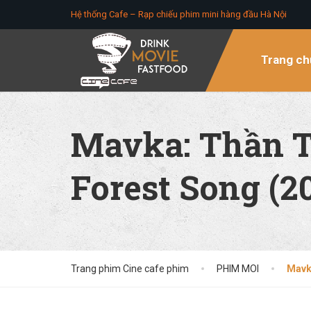
Hệ thống Cafe – Rạp chiếu phim mini hàng đầu Hà Nội
Trang ch
Mavka: Thần T
Forest Song (2
Trang phim Cine cafe phim
PHIM MOI
Mavk