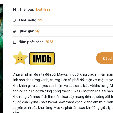
Thể loại:
Hoạt Hình
Thời lượng:
99
Quốc gia:
Mỹ
Năm phát hành:
2023
6.6
Đặt p
Chuyện phim đưa ta đến với Mavka - người chịu trách nhiệm nắ
linh hồn cho rừng xanh, chứng kiến cô phải đối diện với một quyế
khó khăn giữa tình yêu và nhiệm vụ cao cả là bảo vệ khu rừng. M
tình cờ cô gặp gỡ và rung động trước Lukas - một nhạc sĩ tài nă
khu rừng với mục đích tìm kiếm loài cây mang đến sự sống bất tử 
dụ dỗ của Kylina - một kẻ xấu đầy tham vọng, đang âm mưu xâ
sự yên bình của khu rừng. Mavka phải làm sao khi đứng giữa lý tr