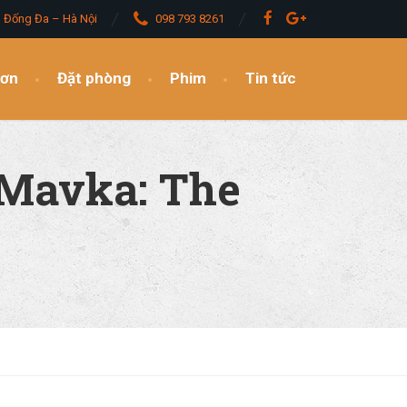
– Đống Đa – Hà Nội
098 793 8261
đơn
Đặt phòng
Phim
Tin tức
 Mavka: The