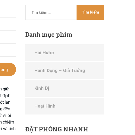
Danh
mục phim
Hài Hước
hòng
Hành Động – Giả Tưởng
Kinh Dị
m giữ
t định
ột lần,
Hoạt Hình
ng đến
vi lời
m chiếm
ĐẶT
PHÒNG NHANH
í và tình