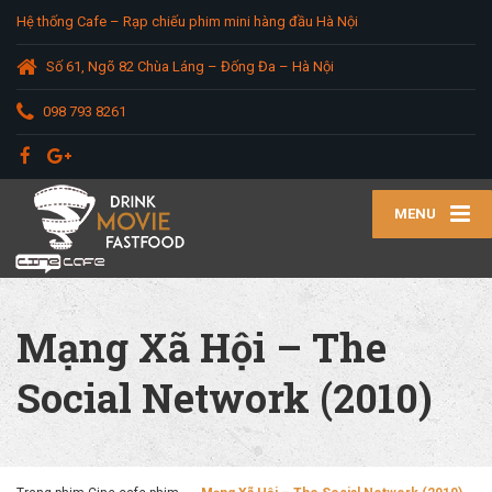
Hệ thống Cafe – Rạp chiếu phim mini hàng đầu Hà Nội
Số 61, Ngõ 82 Chùa Láng – Đống Đa – Hà Nội
098 793 8261
MENU
Mạng Xã Hội – The
Social Network (2010)