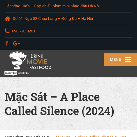
Hệ thống Cafe – Rạp chiếu phim mini hàng đầu Hà Nội
Số 61, Ngõ 82 Chùa Láng – Đống Đa – Hà Nội
098 793 8261
MENU
Mặc Sát – A Place
Called Silence (2024)