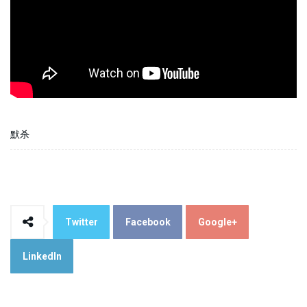
默杀
Twitter
Facebook
Google+
LinkedIn