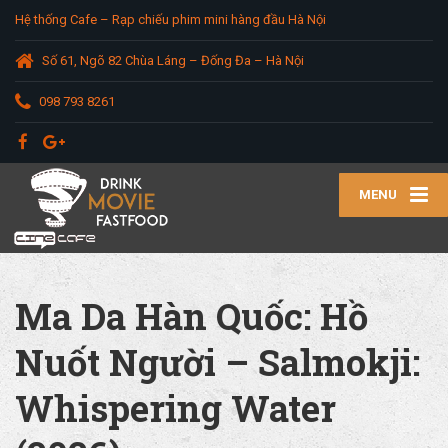
Hệ thống Cafe – Rạp chiếu phim mini hàng đầu Hà Nội
Số 61, Ngõ 82 Chùa Láng – Đống Đa – Hà Nội
098 793 8261
MENU
Ma Da Hàn Quốc: Hồ
Nuốt Người – Salmokji:
Whispering Water