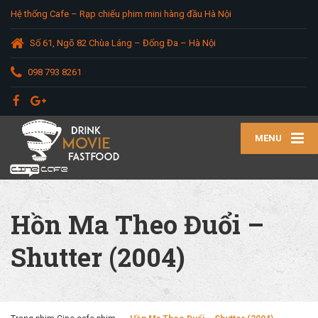
Hệ thống Cafe – Rạp chiếu phim mini hàng đầu Hà Nội
Số 61, Ngõ 82 Chùa Láng – Đống Đa – Hà Nội
098 793 8261
MENU
Hồn Ma Theo Đuổi –
Shutter (2004)