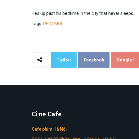
He’s up past his bedtime in the city that never sleeps.
Tags:
PHIM MOI
Twitter
Facebook
Google+
Cine
Cafe
Cafe phim Hà Nội