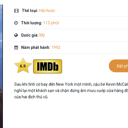
Thể loại:
Hài Hước
Thời lượng:
113 phút
Quốc gia:
Mỹ
Năm phát hành:
1992
6.9
Đặt p
Sau khi tình cờ bay đến New York một mình, cậu bé Kevin McCall
nghỉ lại một khách sạn và chặn đứng âm mưu cướp cửa hàng đồ
của hai địch thủ cũ.