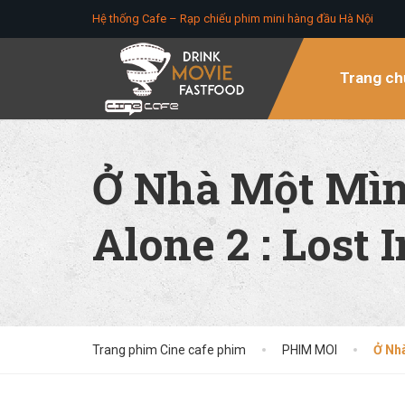
Hệ thống Cafe – Rạp chiếu phim mini hàng đầu Hà Nội
Trang ch
Ở Nhà Một Mìn
Alone 2 : Lost 
Trang phim Cine cafe phim
PHIM MOI
Ở Nhà