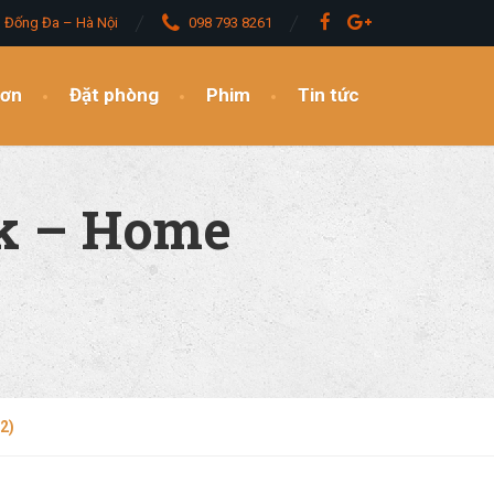
– Đống Đa – Hà Nội
098 793 8261
đơn
Đặt phòng
Phim
Tin tức
rk – Home
2)