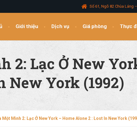
Số 61, Ngõ 82 Chùa Láng 
ủ
Giới thiệu
Dịch vụ
Giá phòng
Thực 
h 2: Lạc Ở New Yo
In New York (1992)
 Một Mình 2: Lạc Ở New York – Home Alone 2 : Lost In New York (199