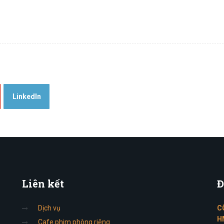
LinkedIn
Liên
kết
Đ
Dịch vụ
C
H
Cafe phim phòng riêng