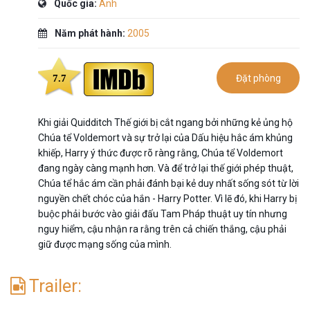
Quốc gia:
Anh
Năm phát hành:
2005
7.7
Đặt phòng
Khi giải Quidditch Thế giới bị cắt ngang bởi những kẻ ủng hộ
Chúa tể Voldemort và sự trở lại của Dấu hiệu hắc ám khủng
khiếp, Harry ý thức được rõ ràng rằng, Chúa tể Voldemort
đang ngày càng mạnh hơn. Và để trở lại thế giới phép thuật,
Chúa tể hắc ám cần phải đánh bại kẻ duy nhất sống sót từ lời
nguyền chết chóc của hắn - Harry Potter. Vì lẽ đó, khi Harry bị
buộc phải bước vào giải đấu Tam Pháp thuật uy tín nhưng
nguy hiểm, cậu nhận ra rằng trên cả chiến thắng, cậu phải
giữ được mạng sống của mình.
Trailer: