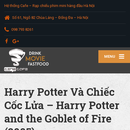
Hệ thống Cafe – Rạp chiếu phim mini hàng đầu Hà Nội
Số 61, Ngõ 82 Chùa Láng – Đống Đa – Hà Nội
098 793 8261
MENU
Harry Potter Và Chiếc
Cốc Lửa – Harry Potter
and the Goblet of Fire