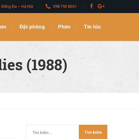
– Đống Đa – Hà Nội
098 793 8261
đơn
Đặt phòng
Phim
Tin tức
ies (1988)