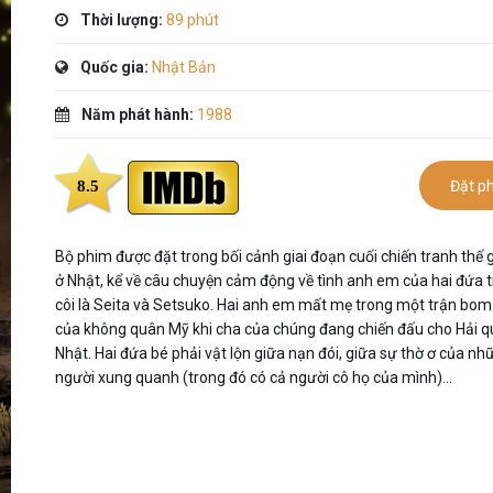
Thời lượng:
89 phút
Quốc gia:
Nhật Bản
Năm phát hành:
1988
8.5
Đặt p
Bộ phim được đặt trong bối cảnh giai đoạn cuối chiến tranh thế g
ở Nhật, kể về câu chuyện cảm động về tình anh em của hai đứa 
côi là Seita và Setsuko. Hai anh em mất mẹ trong một trận bom
của không quân Mỹ khi cha của chúng đang chiến đấu cho Hải 
Nhật. Hai đứa bé phải vật lộn giữa nạn đói, giữa sự thờ ơ của nh
người xung quanh (trong đó có cả người cô họ của mình)...