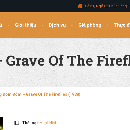
Số 61, Ngõ 82 Chùa Láng 
ủ
Giới thiệu
Dịch vụ
Giá phòng
Thực 
rave Of The Firefl
 Đom Đóm – Grave Of The Fireflies (1988)
Thể loại:
Hoạt Hình