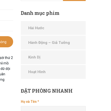
Danh
mục phim
Hài Hước
hòng
Hành Động – Giả Tưởng
Kinh Dị
iới thứ 2
trẻ mồ
 dữ dội
Hoạt Hình
quân
ững
ĐẶT
PHÒNG NHANH
Họ và Tên *