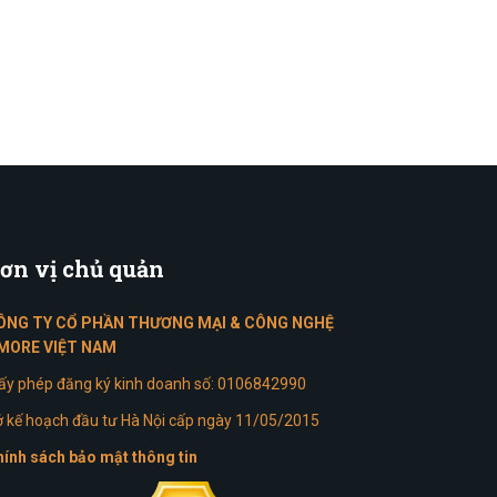
ơn
vị chủ quản
ÔNG TY CỔ PHẦN THƯƠNG MẠI & CÔNG NGHỆ
MORE VIỆT NAM
ấy phép đăng ký kinh doanh số: 0106842990
 kế hoạch đầu tư Hà Nội cấp ngày 11/05/2015
ính sách bảo mật thông tin