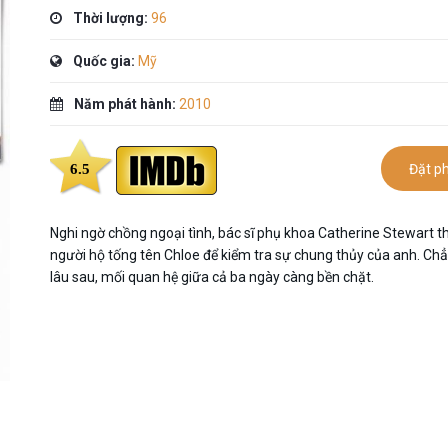
Thời lượng:
96
Quốc gia:
Mỹ
Năm phát hành:
2010
6.5
Đặt p
Nghi ngờ chồng ngoại tình, bác sĩ phụ khoa Catherine Stewart 
người hộ tống tên Chloe để kiểm tra sự chung thủy của anh. Ch
lâu sau, mối quan hệ giữa cả ba ngày càng bền chặt.