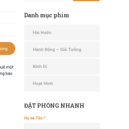
Danh
mục phim
Hài Hước
hòng
Hành Động – Giả Tưởng
Kinh Dị
thuê một
ẳng bao
Hoạt Hình
ĐẶT
PHÒNG NHANH
Họ và Tên *