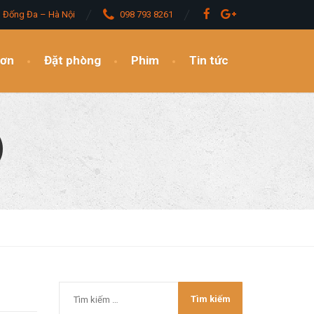
– Đống Đa – Hà Nội
098 793 8261
đơn
Đặt phòng
Phim
Tin tức
)