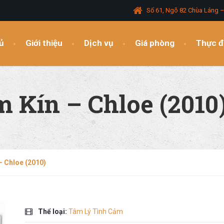
Số 61, Ngõ 82 Chùa Láng 
ủ
Giới thiệu
Dịch vụ
Giá phòng
Thực 
 Kín – Chloe (2010
 Chloe (2010)
Thể loại:
Tâm Lý Tình Cảm