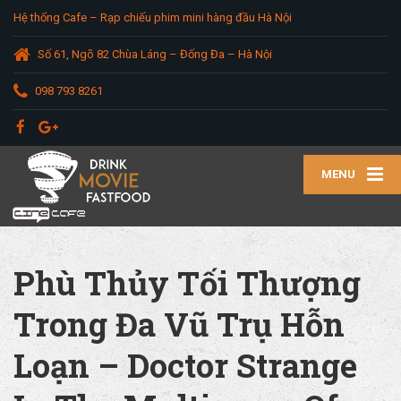
Hệ thống Cafe – Rạp chiếu phim mini hàng đầu Hà Nội
Số 61, Ngõ 82 Chùa Láng – Đống Đa – Hà Nội
098 793 8261
MENU
Phù Thủy Tối Thượng
Trong Đa Vũ Trụ Hỗn
Loạn – Doctor Strange