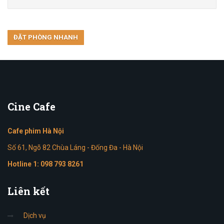
Cine
Cafe
Cafe phim Hà Nội
Số 61, Ngõ 82 Chùa Láng - Đống Đa - Hà Nội
Hotline 1:
098 793 8261
Liên
kết
Dịch vụ