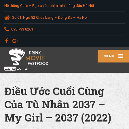
Hệ thống Cafe – Rạp chiếu phim mini hàng đầu Hà Nội
Số 61, Ngõ 82 Chùa Láng – Đống Đa – Hà Nội
098 793 8261
MENU
Điều Ước Cuối Cùng
Của Tù Nhân 2037 –
My Girl – 2037 (2022)