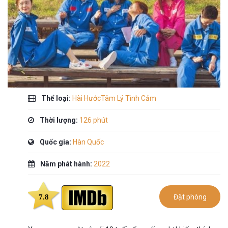
Thể loại:
Hài HướcTâm Lý Tình Cảm
Thời lượng:
126 phút
Quốc gia:
Hàn Quốc
Năm phát hành:
2022
7.8
Đặt phòng