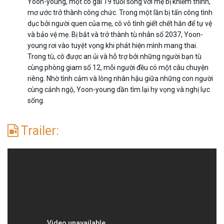
Yoon-young, một cô gái 19 tuổi sống với mẹ bị khiếm thính,
mơ ước trở thành công chức. Trong một lần bị tấn công tình
dục bởi người quen của mẹ, cô vô tình giết chết hắn để tự vệ
và bảo vệ mẹ. Bị bắt và trở thành tù nhân số 2037, Yoon-
young rơi vào tuyệt vọng khi phát hiện mình mang thai.
Trong tù, cô được an ủi và hỗ trợ bởi những người bạn tù
cùng phòng giam số 12, mỗi người đều có một câu chuyện
riêng. Nhờ tình cảm và lòng nhân hậu giữa những con người
cùng cảnh ngộ, Yoon-young dần tìm lại hy vọng và nghị lực
sống.
Trailer: