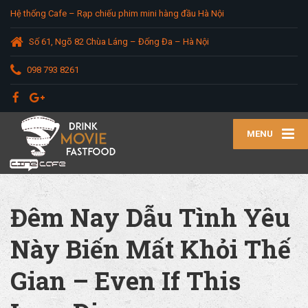
Hệ thống Cafe – Rạp chiếu phim mini hàng đầu Hà Nội
Số 61, Ngõ 82 Chùa Láng – Đống Đa – Hà Nội
098 793 8261
MENU
Đêm Nay Dẫu Tình Yêu
Này Biến Mất Khỏi Thế
Gian – Even If This