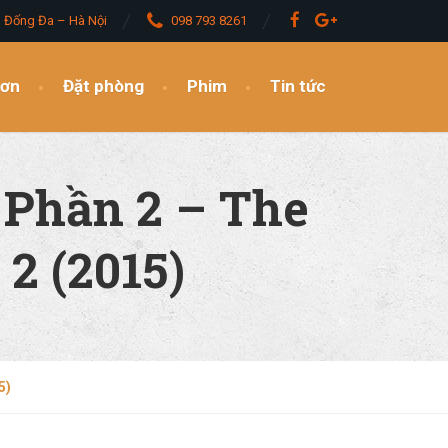
– Đống Đa – Hà Nội
098 793 8261
đơn
Đặt phòng
Phim
Tin tức
 Phần 2 – The
2 (2015)
5)