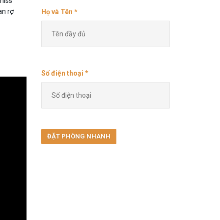
tniss
an rợ
Họ và Tên *
Số điện thoại *