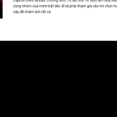
Capitol chính là Đấu Trường Sinh Tử lần thứ 76. Một lần nữa, Ka
cùng nhóm của mình bất đắc dĩ sẽ phải tham gia vào trò chơi m
này để chấm dứt tất cả.