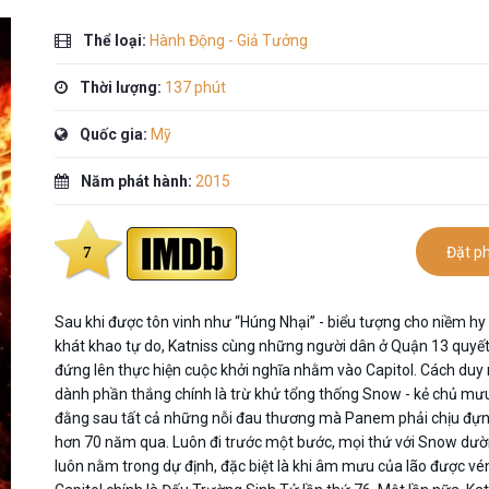
Thể loại:
Hành Động - Giả Tưởng
Thời lượng:
137 phút
Quốc gia:
Mỹ
Năm phát hành:
2015
7
Đặt p
Sau khi được tôn vinh như “Húng Nhại” - biểu tượng cho niềm hy
khát khao tự do, Katniss cùng những người dân ở Quận 13 quyế
đứng lên thực hiện cuộc khởi nghĩa nhằm vào Capitol. Cách duy 
dành phần thắng chính là trừ khử tổng thống Snow - kẻ chủ m
đằng sau tất cả những nỗi đau thương mà Panem phải chịu đựn
hơn 70 năm qua. Luôn đi trước một bước, mọi thứ với Snow dư
luôn nằm trong dự định, đặc biệt là khi âm mưu của lão được v