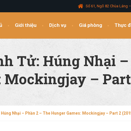
Số 61, Ngõ 82 Chùa Láng 
ủ
Giới thiệu
Dịch vụ
Giá phòng
Thực 
nh Tử: Húng Nhại –
Mockingjay – Part 
 Húng Nhại – Phần 2 – The Hunger Games: Mockingjay – Part 2 (201