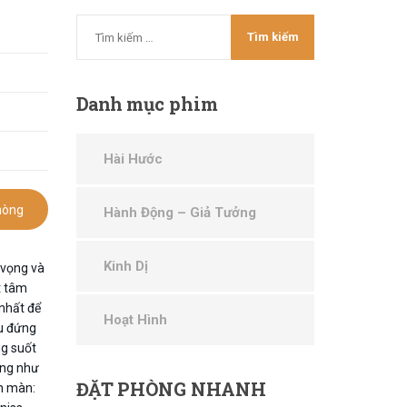
Danh
mục phim
Hài Hước
hòng
Hành Động – Giả Tưởng
Kinh Dị
 vọng và
t tâm
nhất để
Hoạt Hình
ưu đứng
g suốt
ờng như
ĐẶT
PHÒNG NHANH
én màn: