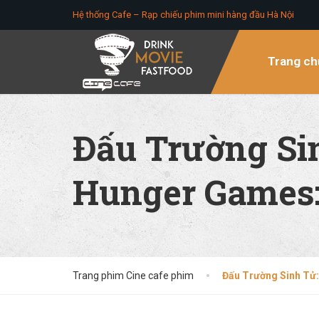
Hệ thống Cafe – Rạp chiếu phim mini hàng đầu Hà Nội
Trang ch
Đấu Trường Si
Hunger Games: 
Trang phim Cine cafe phim
Đấu Trường Sinh Tử: