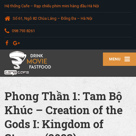
Hệ thống Cafe – Rạp chiếu phim mini hàng đầu Hà Nội
Số 61, Ngõ 82 Chùa Láng – Đống Đa – Hà Nội
098 793 8261
MENU
Phong Thần 1: Tam Bộ
Khúc – Creation of the
Gods I: Kingdom of