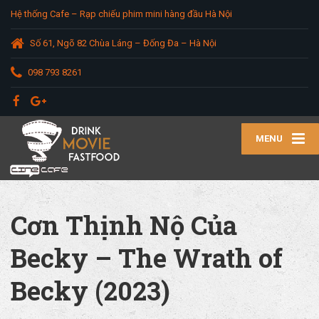
Hệ thống Cafe – Rạp chiếu phim mini hàng đầu Hà Nội
Số 61, Ngõ 82 Chùa Láng – Đống Đa – Hà Nội
098 793 8261
MENU
Cơn Thịnh Nộ Của
Becky – The Wrath of
Becky (2023)