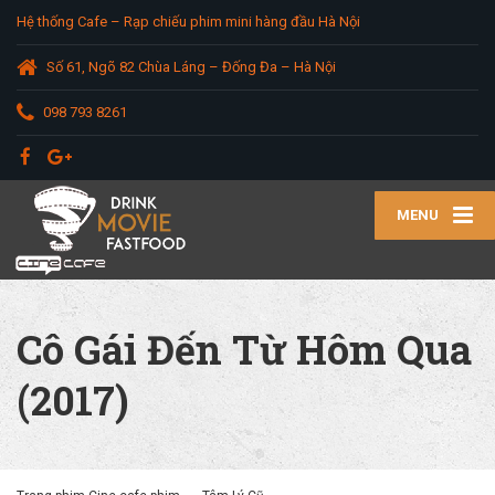
Hệ thống Cafe – Rạp chiếu phim mini hàng đầu Hà Nội
Số 61, Ngõ 82 Chùa Láng – Đống Đa – Hà Nội
098 793 8261
MENU
Cô Gái Đến Từ Hôm Qua
(2017)