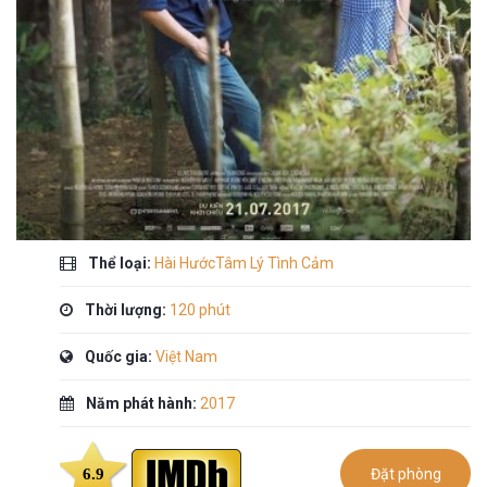
Thể loại:
Hài HướcTâm Lý Tình Cảm
Thời lượng:
120 phút
Quốc gia:
Việt Nam
Năm phát hành:
2017
6.9
Đặt phòng